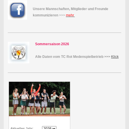
Unsere Mannschaften, Mitglieder und Freunde
kommunizieren
>>>
mehr
Sommersaison 2026
Alle Daten vom TC Rot Medenspielbetrieb >>>
Klick