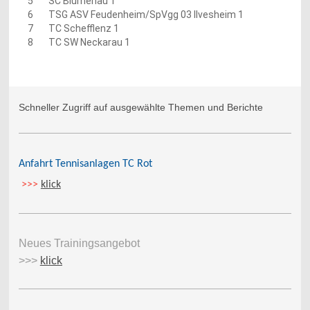
5
SC Blumenau 1
6
TSG ASV Feudenheim/SpVgg 03 Ilvesheim 1
7
TC Schefflenz 1
8
TC SW Neckarau 1
Schneller Zugriff auf ausgewählte Themen und Berichte
Anfahrt Tennisanlagen TC Rot
>>>
klick
Neues Trainingsangebot
>>>
klick