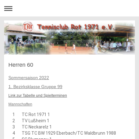
Herren 60
Sommersaison 2022
1. Bezirksklasse Gruppe 99
Link zur Tabelle und Spielterminen
Mannschaften
1
TC Rot 1971 1
2
TV Lußheim 1
3
TC Neckarelz 1
4
TSG TC BW 1929 Eberbach/TC Waldbrunn 1988