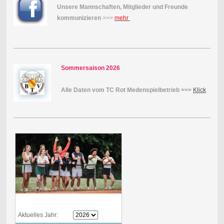
Unsere Mannschaften, Mitglieder und Freunde
kommunizieren
>>>
mehr
Sommersaison 2026
Alle Daten vom TC Rot Medenspielbetrieb >>>
Klick